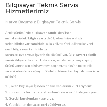
Bilgisayar Teknik Servis
Hizmetlerimiz
Marka Bağımsız Bilgisayar Teknik Servisi
Artık günümüzde
bilgisayar tamiri
denilince
mahallemizdeki
bilgisayarcı
değil, adresimize en hızlı
gelen
bilgisayar tamiricisi
akla geliyor. Yani kullanıcılar yeni
nesil
bilgisayar tamiri
ile tüm
sorunları
evde
veya
işyerinde
çözümlüyor.
Bilgisayarı teknik
servis
ihtiyacı olan tüm kullanıcılar, arızalanan pc veya laptop
ürünü yanına alıp bilgisayarcıya taşınmıyor, aksine pc teknik
servisi adresiene çağırıyor. Sizde bu hizmetten faydalanmak ister
misiniz?
Çöken Bilgisayar İçinden önemli verilerinizi
kurtarıyoruz
.
Sonrasında
format
atarak sistemi tekrar aktif hale getiryoruz.
Gerekli
kurulumları
yapıyoruz.
Yedeklenen dosyaları
geri yüklüyoruz
.